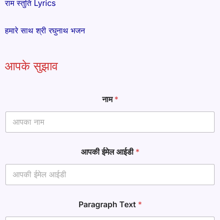
राम स्तुति Lyrics
हमारे साथ श्री रघुनाथ भजन
आपके सुझाव
ई
नाम
*
मे
ल
P
a
r
a
आपकी ईमेल आईडी
*
g
r
a
p
h
P
Paragraph Text
*
a