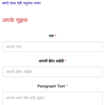
हमारे साथ श्री रघुनाथ भजन
आपके सुझाव
P
नाम
*
a
r
a
g
r
a
आपकी ईमेल आईडी
*
p
h
*
आ
प
की
Paragraph Text
*