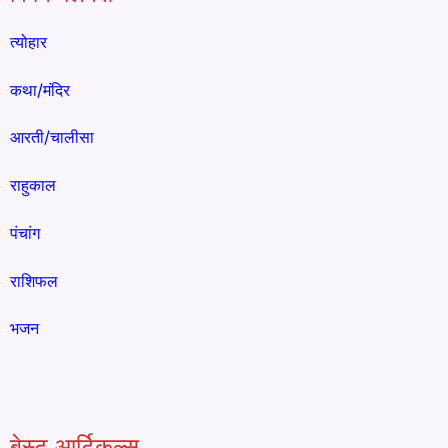
त्योहार
कथा/मंदिर
आरती/चालीसा
राहुकाल
पंचांग
राशिफल
भजन
बेस्ट आर्टिकल्स