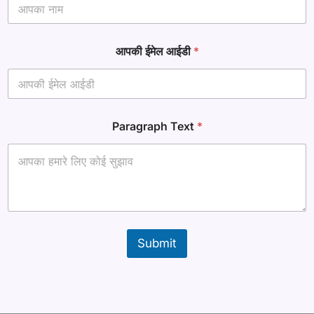
P
a
r
a
आपकी ईमेल आईडी
*
g
r
a
p
h
Paragraph Text
*
Submit