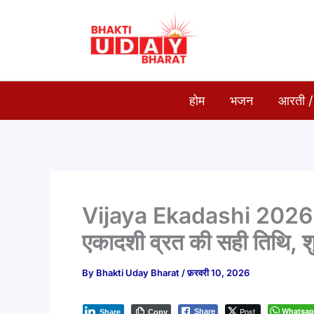
Skip
to
content
होम
भजन
आरती /
Vijaya Ekadashi 2026: 1
एकादशी व्रत की सही तिथि, शुभ
By
Bhakti Uday Bharat
/
फ़रवरी 10, 2026
Post
Whatsa
Share
Share
Copy