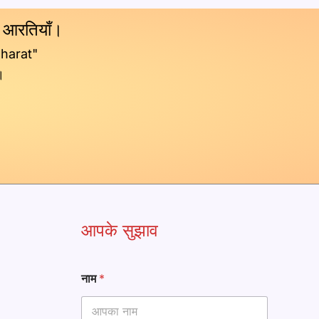
य आरतियाँ।
Bharat"
।
आपके सुझाव
नाम
*