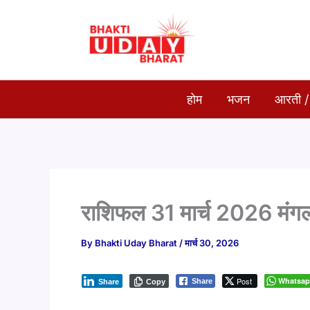
Skip
to
content
होम
भजन
आरती /
राशिफल 31 मार्च 2026 मंग
By
Bhakti Uday Bharat
/
मार्च 30, 2026
Post
Whatsa
Share
Share
Copy