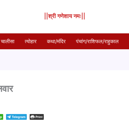
||श्री गणेशाय नमः||
 चालीसा
त्योहार
कथा/मंदिर
पंचांग/राशिफल/राहुकाल
लवार
pp
Telegram
Print