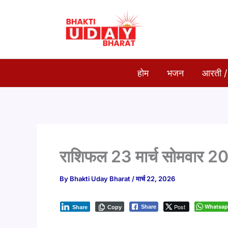
Skip
to
content
होम
भजन
आरती /
राशिफल 23 मार्च सोमवार 2
By
Bhakti Uday Bharat
/
मार्च 22, 2026
Post
Whatsa
Share
Share
Copy