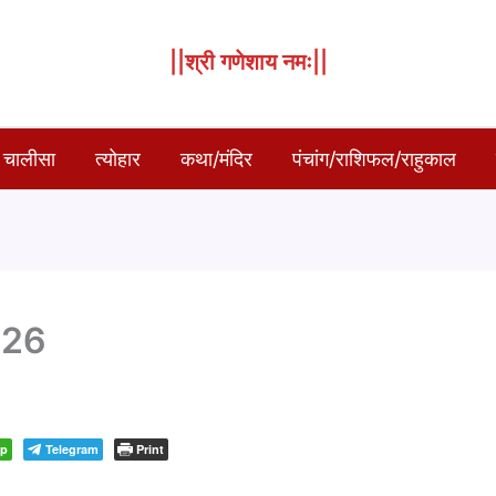
||श्री गणेशाय नमः||
 चालीसा
त्योहार
कथा/मंदिर
पंचांग/राशिफल/राहुकाल
026
pp
Telegram
Print