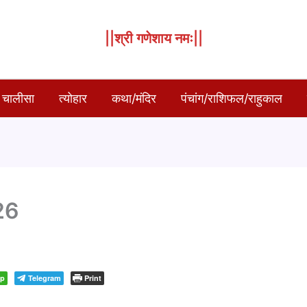
||श्री गणेशाय नमः||
 चालीसा
त्योहार
कथा/मंदिर
पंचांग/राशिफल/राहुकाल
026
pp
Telegram
Print