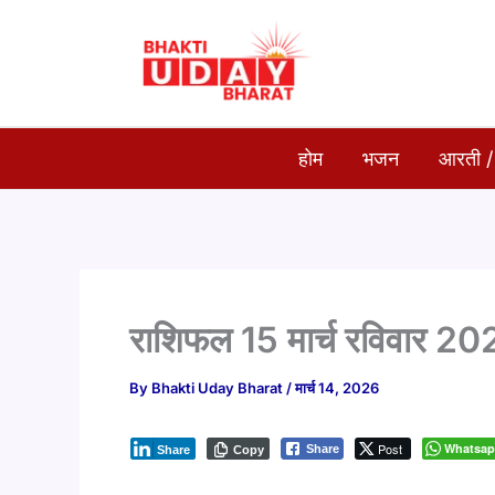
Skip
to
content
होम
भजन
आरती /
राशिफल 15 मार्च रविवार 2
By
Bhakti Uday Bharat
/
मार्च 14, 2026
Post
Whatsa
Share
Share
Copy