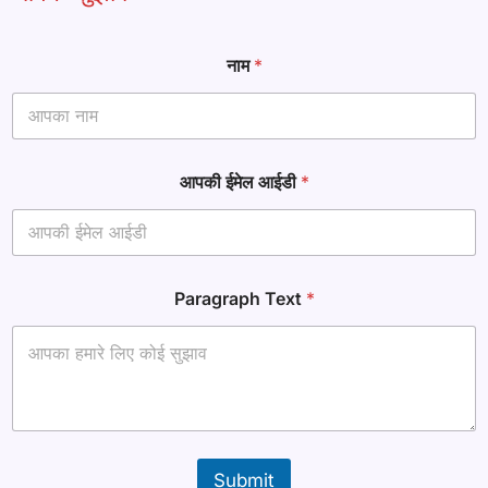
नाम
*
आपकी ईमेल आईडी
*
*
Paragraph Text
*
P
a
r
a
g
r
a
p
h
Submit