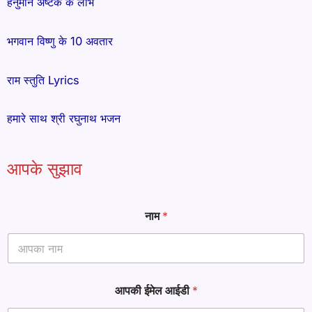
हनुमान अष्टक के लाभ
भगवान विष्णु के 10 अवतार
राम स्तुति Lyrics
हमारे साथ श्री रघुनाथ भजन
आपके सुझाव
ई
नाम
*
मे
ल
ई
मे
ल
आ
आपकी ईमेल आईडी
*
ई
डी