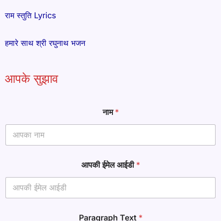
राम स्तुति Lyrics
हमारे साथ श्री रघुनाथ भजन
आपके सुझाव
आ
नाम
*
प
की
आ
ई
डी
आ
आपकी ईमेल आईडी
*
प
की
Paragraph Text
*