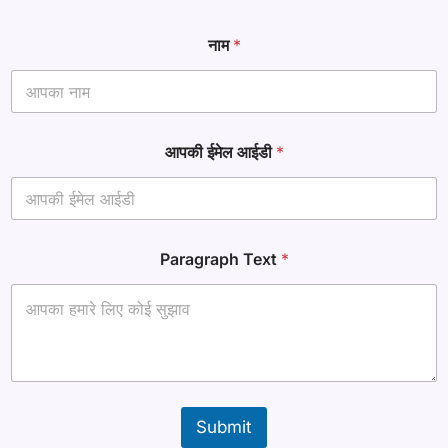
नाम
*
आपकी ईमेल आईडी
*
T
Paragraph Text
*
e
x
t
*
आ
ई
डी
Submit