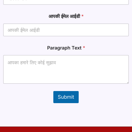
*
T
e
आपकी ईमेल आईडी
*
x
t
Paragraph Text
*
Submit