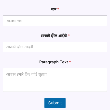
नाम
*
आ
आपकी ईमेल आईडी
*
ई
डी
T
e
x
t
Paragraph Text
*
ना
म
Submit