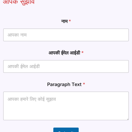
आपके सुझाव
नाम
*
आपकी ईमेल आईडी
*
ई
Paragraph Text
*
मे
ल
T
e
x
t
आ
प
की