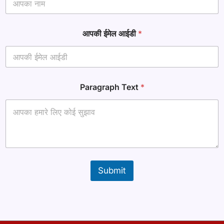
आपकी ईमेल आईडी
*
आ
Paragraph Text
*
ई
डी
ना
म
*
Submit