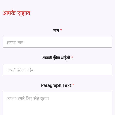
आपके सुझाव
नाम
*
आपकी ईमेल आईडी
*
ई
Paragraph Text
*
मे
ल
ना
म
T
e