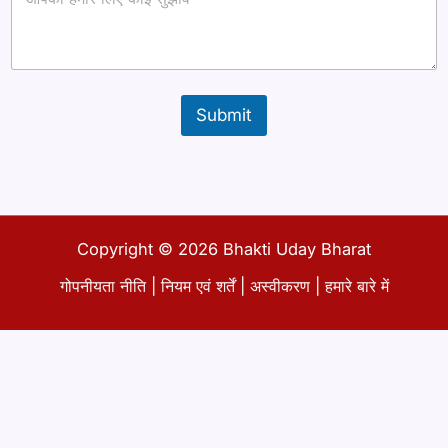
g
r
a
p
h
T
Submit
e
x
t
*
Copyright © 2026 Bhakti Uday Bharat
गोपनीयता नीति
|
नियम एवं शर्तें
|
अस्वीकरण
|
हमारे बारे में