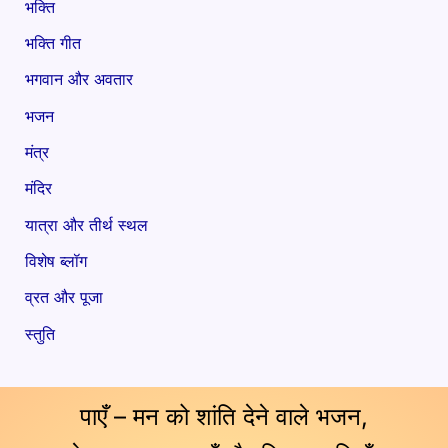
भक्ति
भक्ति गीत
भगवान और अवतार
भजन
मंत्र
मंदिर
यात्रा और तीर्थ स्थल
विशेष ब्लॉग
व्रत और पूजा
स्तुति
पाएँ – मन को शांति देने वाले भजन,