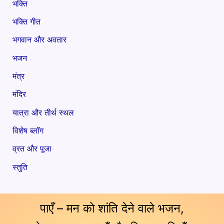
भक्ति
भक्ति गीत
भगवान और अवतार
भजन
मंत्र
मंदिर
यात्रा और तीर्थ स्थल
विशेष ब्लॉग
व्रत और पूजा
स्तुति
पाएँ – मन को शांति देने वाले भजन,