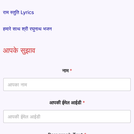
राम स्तुति Lyrics
हमारे साथ श्री रघुनाथ भजन
आपके सुझाव
ना
नाम
*
म
आ
ई
डी
ई
मे
आपकी ईमेल आईडी
*
ल