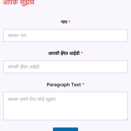
आपके सुझाव
नाम
*
आपकी ईमेल आईडी
*
ई
Paragraph Text
*
मे
ल
*
ई
मे
ल