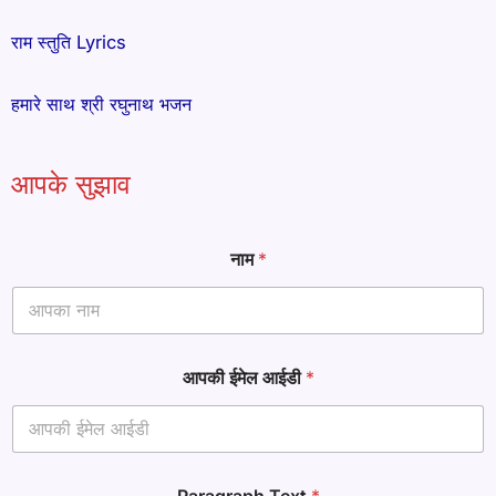
राम स्तुति Lyrics
हमारे साथ श्री रघुनाथ भजन
आपके सुझाव
T
नाम
*
e
x
t
आ
प
की
आपकी ईमेल आईडी
*
ना
म
Paragraph Text
*