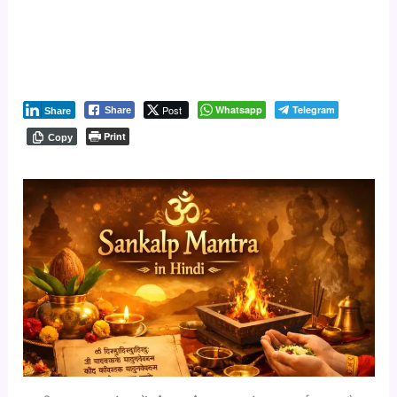
Post
Whatsapp
Telegram
Share
Share
Print
Copy