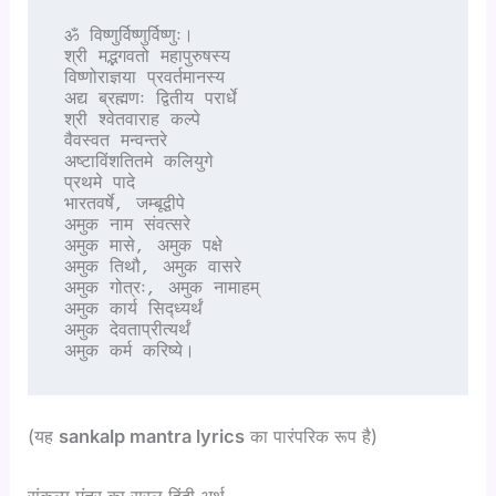
ॐ विष्णुर्विष्णुर्विष्णुः।

श्री मद्भगवतो महापुरुषस्य

विष्णोराज्ञया प्रवर्तमानस्य

अद्य ब्रह्मणः द्वितीय परार्धे

श्री श्वेतवाराह कल्पे

वैवस्वत मन्वन्तरे

अष्टाविंशतितमे कलियुगे

प्रथमे पादे

भारतवर्षे, जम्बूद्वीपे

अमुक नाम संवत्सरे

अमुक मासे, अमुक पक्षे

अमुक तिथौ, अमुक वासरे

अमुक गोत्रः, अमुक नामाहम्

अमुक कार्य सिद्ध्यर्थं

अमुक देवताप्रीत्यर्थं

(यह
sankalp mantra lyrics
का पारंपरिक रूप है)
संकल्प मंत्र का सरल हिंदी अर्थ