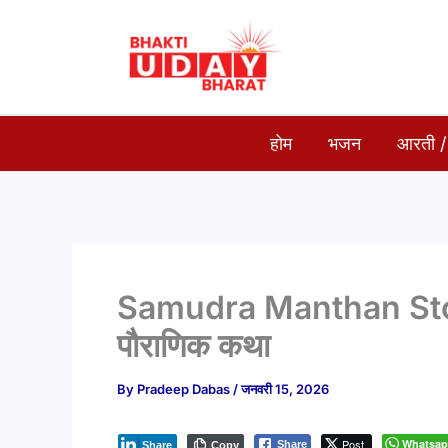
Skip
to
content
होम
भजन
आरती /
Samudra Manthan Story 
पौराणिक कथा
By
Pradeep Dabas
/
जनवरी 15, 2026
Post
Whatsa
Share
Share
Copy