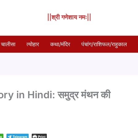
||श्री गणेशाय नमः||
 चालीसा
त्योहार
कथा/मंदिर
पंचांग/राशिफल/राहुकाल
in Hindi: समुद्र मंथन की
pp
Telegram
Print