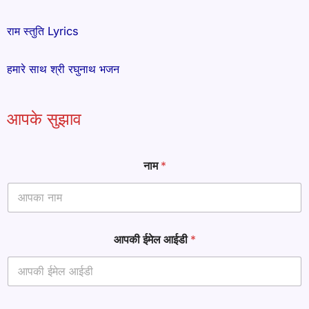
राम स्तुति Lyrics
हमारे साथ श्री रघुनाथ भजन
आपके सुझाव
नाम
*
ना
आपकी ईमेल आईडी
*
म
T
e
x
t
*