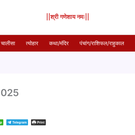
||श्री गणेशाय नमः||
 चालीसा
त्योहार
कथा/मंदिर
पंचांग/राशिफल/राहुकाल
 2025
pp
Telegram
Print