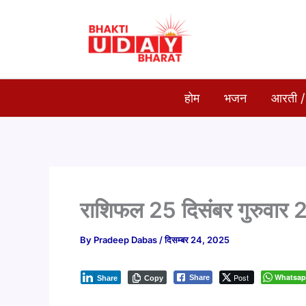
Skip
to
content
होम
भजन
आरती /
राशिफल 25 दिसंबर गुरुवार
By
Pradeep Dabas
/
दिसम्बर 24, 2025
Post
Whatsa
Share
Share
Copy