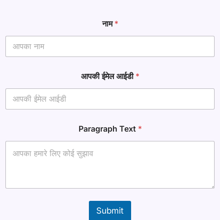
नाम
*
ना
आपकी ईमेल आईडी
*
म
*
T
e
x
t
Paragraph Text
*
Submit