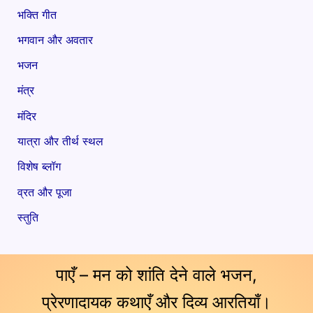
भक्ति गीत
भगवान और अवतार
भजन
मंत्र
मंदिर
यात्रा और तीर्थ स्थल
विशेष ब्लॉग
व्रत और पूजा
स्तुति
पाएँ – मन को शांति देने वाले भजन,
प्रेरणादायक कथाएँ और दिव्य आरतियाँ।