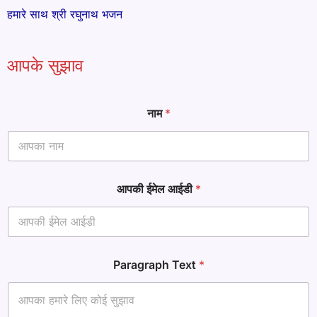
हमारे साथ श्री रघुनाथ भजन
आपके सुझाव
आ
नाम
*
ई
डी
P
a
r
a
आपकी ईमेल आईडी
*
g
r
a
p
h
*
Paragraph Text
*