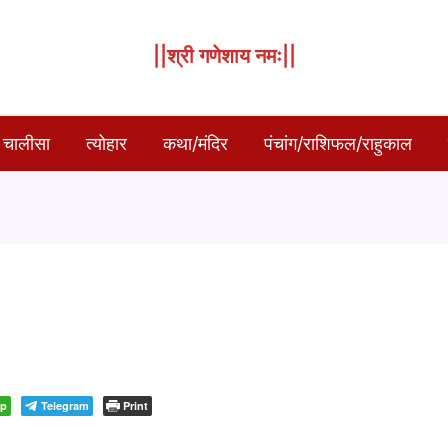
||श्री गणेशाय नमः||
 चालीसा
त्योहार
कथा/मंदिर
पंचांग/राशिफल/राहुकाल
pp
Telegram
Print