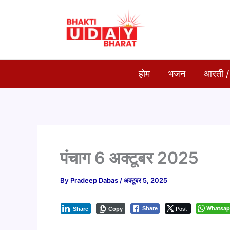
Skip
to
content
होम
भजन
आरती /
पंचाग 6 अक्टूबर 2025
By
Pradeep Dabas
/
अक्टूबर 5, 2025
Post
Whatsa
Share
Share
Copy