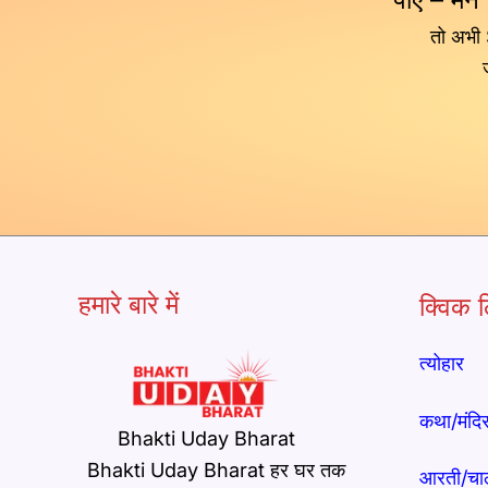
तो अभी
हमारे बारे में
क्विक ल
त्योहार
कथा/मंदि
Bhakti Uday Bharat
Bhakti Uday Bharat हर घर तक
आरती/चा