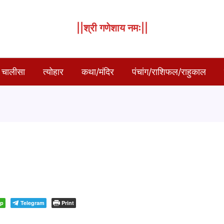
||श्री गणेशाय नमः||
 चालीसा
त्योहार
कथा/मंदिर
पंचांग/राशिफल/राहुकाल
pp
Telegram
Print