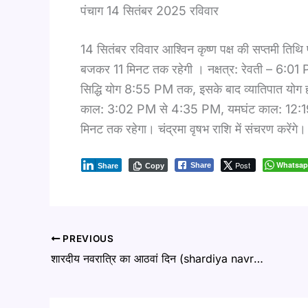
पंचाग 14 सितंबर 2025 रविवार
14 सितंबर रविवार आश्विन कृष्ण पक्ष की सप्तमी ति
बजकर 11 मिनट तक रहेगी । नक्षत्र: रेवती – 6:01 P
सिद्धि योग 8:55 PM तक, इसके बाद व्यातिपात यो
काल: 3:02 PM से 4:35 PM, यमघंट काल: 12:19 
मिनट तक रहेगा। चंद्रमा वृषभ राशि में संचरण करेंगे।
Post
Whatsa
Share
Share
Copy
PREVIOUS
शारदीय नवरात्रि का आठवां दिन (shardiya navratri ka aathvan din) : महाअष्टमी पूजा विधि और महत्व