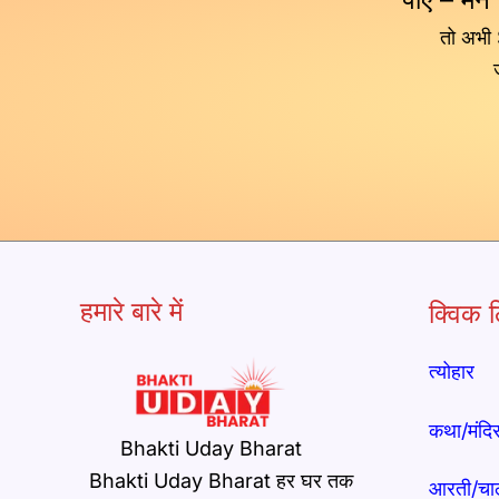
तो अभी
हमारे बारे में
क्विक ल
त्योहार
कथा/मंदि
Bhakti Uday Bharat
Bhakti Uday Bharat हर घर तक
आरती/चा