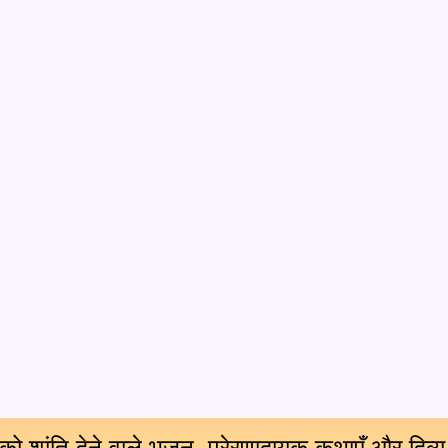
 को शांति देने वाले भजन, प्रेरणादायक कथाएँ और दिव्