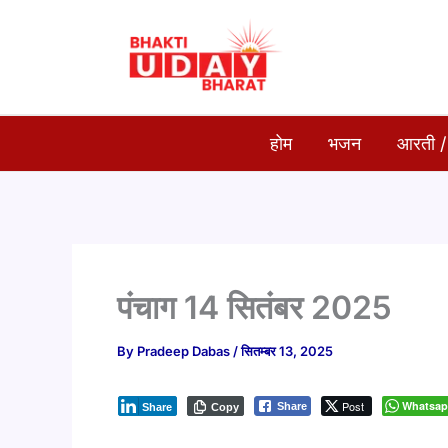
Skip
to
content
होम
भजन
आरती /
पंचाग 14 सितंबर 2025
By
Pradeep Dabas
/
सितम्बर 13, 2025
Post
Whatsa
Share
Share
Copy