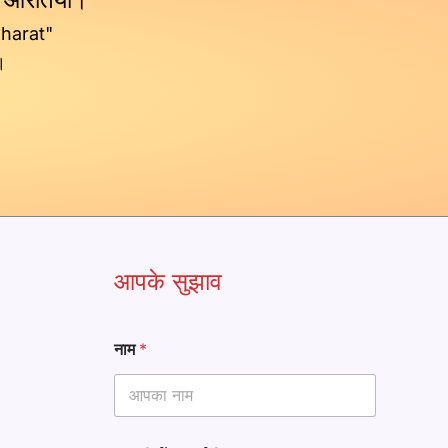
Bharat"
।
आपके सुझाव
नाम
*
आ