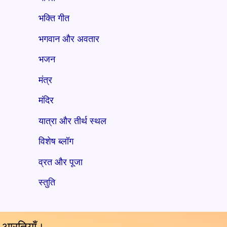
भक्ति गीत
भगवान और अवतार
भजन
मंत्र
मंदिर
यात्रा और तीर्थ स्थल
विशेष ब्लॉग
व्रत और पूजा
स्तुति
य आरतियाँ।