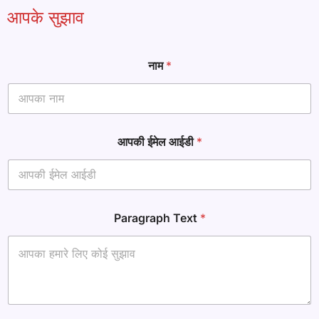
आपके सुझाव
नाम
*
आपकी ईमेल आईडी
*
P
Paragraph Text
*
a
r
a
g
r
a
p
h