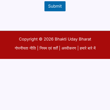
ई
Submit
मे
ल
P
a
r
a
g
Copyright © 2026 Bhakti Uday Bharat
r
a
गोपनीयता नीति
|
नियम एवं शर्तें
|
अस्वीकरण
|
हमारे बारे में
p
h