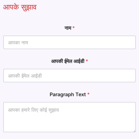
आपके सुझाव
नाम
*
आपकी ईमेल आईडी
*
आ
Paragraph Text
*
ई
डी
ई
मे
ल
T
e
x