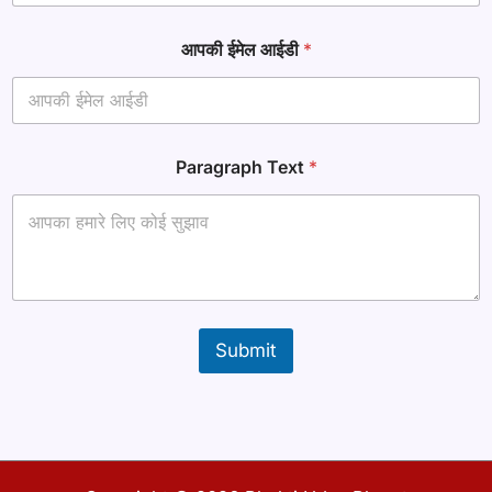
r
a
आपकी ईमेल आईडी
*
p
h
*
T
e
x
Paragraph Text
*
t
Submit