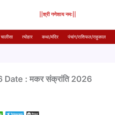
||श्री गणेशाय नमः||
 चालीसा
त्योहार
कथा/मंदिर
पंचांग/राशिफल/राहुकाल
ate : मकर संक्रांति 2026
pp
Telegram
Print