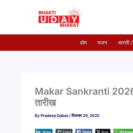
Skip
to
content
होम
भजन
आरती /
Makar Sankranti 2026 D
तारीख
By
Pradeep Dabas
/
दिसम्बर 29, 2025
Post
Whatsa
Share
Share
Copy