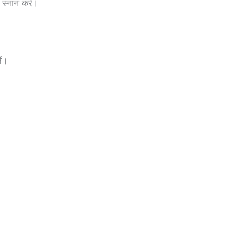
 स्नान करें।
ें।