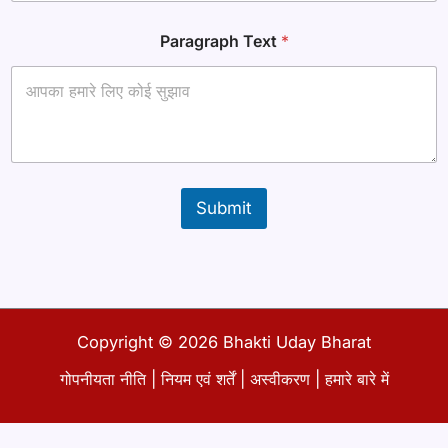
r
a
Paragraph Text
*
p
h
आ
प
की
P
a
r
a
Submit
g
r
a
p
h
Copyright © 2026 Bhakti Uday Bharat
गोपनीयता नीति
|
नियम एवं शर्तें
|
अस्वीकरण
|
हमारे बारे में