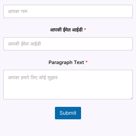
*
आपकी ईमेल आईडी
*
P
a
r
a
g
r
Paragraph Text
*
a
p
h
*
Submit