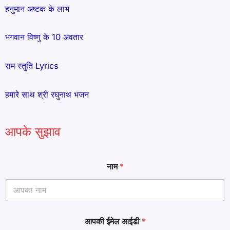
हनुमान अष्टक के लाभ
भगवान विष्णु के 10 अवतार
राम स्तुति Lyrics
हमारे साथ श्री रघुनाथ भजन
आपके सुझाव
ई
नाम
*
मे
ल
आ
प
की
आ
आपकी ईमेल आईडी
*
प