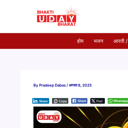
Skip
to
content
होम
भजन
आरती /
By
Pradeep Dabas
/
अगस्त 8, 2025
Post
Whatsap
Share
Share
Copy