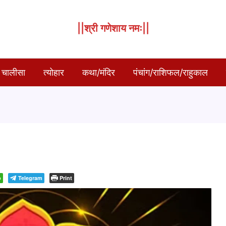
||श्री गणेशाय नमः||
 चालीसा
त्योहार
कथा/मंदिर
पंचांग/राशिफल/राहुकाल
p
Telegram
Print