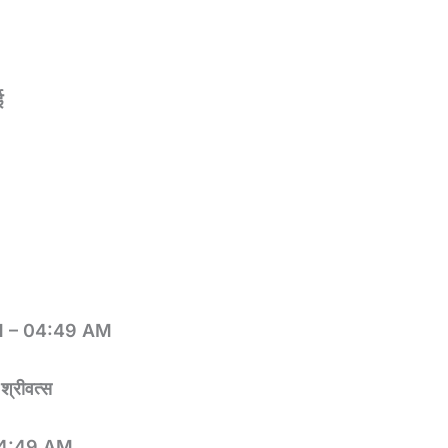
ई
M – 04:49 AM
M
श्रीवत्स
04:49 AM