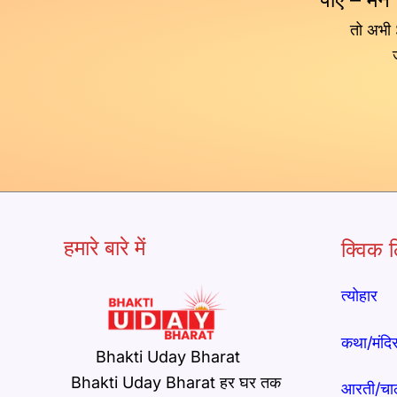
तो अभी
हमारे बारे में
क्विक ल
त्योहार
कथा/मंदि
Bhakti Uday Bharat
Bhakti Uday Bharat हर घर तक
आरती/चा