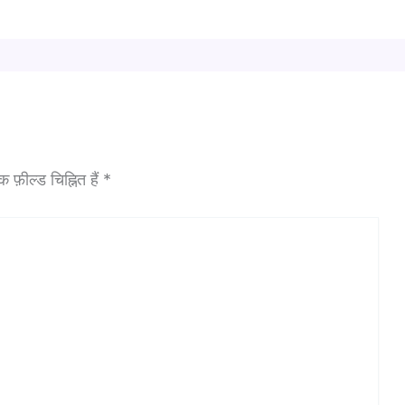
फ़ील्ड चिह्नित हैं
*