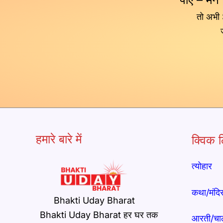
तो अभी
हमारे बारे में
क्विक ल
त्योहार
कथा/मंदि
Bhakti Uday Bharat
Bhakti Uday Bharat हर घर तक
आरती/चा