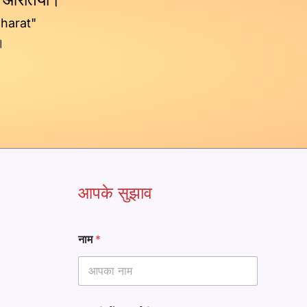
Bharat"
।
आपके सुझाव
नाम
*