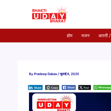
Skip
to
content
होम
भजन
आरती /
By
Pradeep Dabas
/
जुलाई 6, 2025
Post
Whatsap
Share
Share
Copy