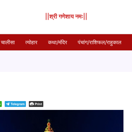
||श्री गणेशाय नमः||
 चालीसा
त्योहार
कथा/मंदिर
पंचांग/राशिफल/राहुकाल
p
Telegram
Print