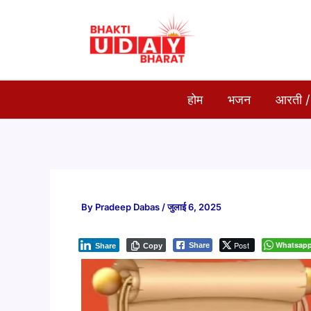
Skip
to
content
होम
भजन
आरती /
By
Pradeep Dabas
/
जुलाई 6, 2025
Post
Whatsap
Share
Share
Copy