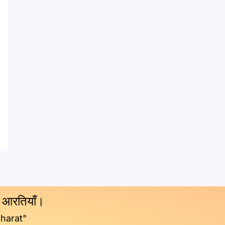
य आरतियाँ।
Bharat"