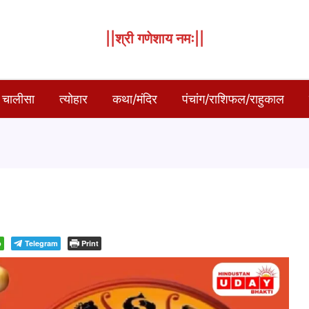
||श्री गणेशाय नमः||
 चालीसा
त्योहार
कथा/मंदिर
पंचांग/राशिफल/राहुकाल
p
Telegram
Print