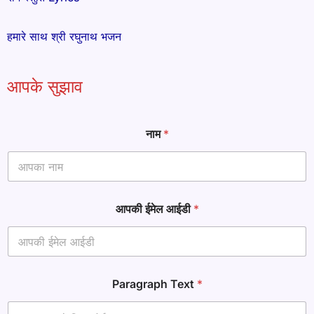
हमारे साथ श्री रघुनाथ भजन
आपके सुझाव
नाम
*
P
आपकी ईमेल आईडी
*
a
r
a
g
r
a
Paragraph Text
*
p
h