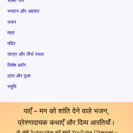
भक्ति गीत
भगवान और अवतार
भजन
मंत्र
मंदिर
यात्रा और तीर्थ स्थल
विशेष ब्लॉग
व्रत और पूजा
स्तुति
पाएँ – मन को शांति देने वाले भजन,
प्रेरणादायक कथाएँ और दिव्य आरतियाँ।
तो अभी Subscribe करें हमारे YouTube Channel –