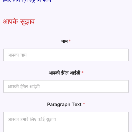
हमारे साथ श्री रघुनाथ भजन
आपके सुझाव
नाम
*
आपकी ईमेल आईडी
*
आ
Paragraph Text
*
प
की
आ
प
की