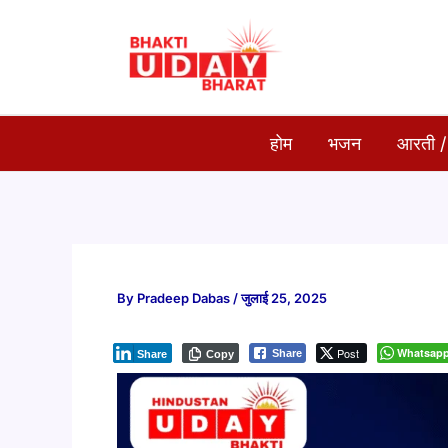
Skip
to
content
होम
भजन
आरती /
By
Pradeep Dabas
/
जुलाई 25, 2025
Post
Whatsap
Share
Share
Copy