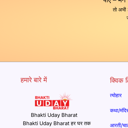
तो अभी
हमारे बारे में
क्विक ल
त्योहार
कथा/मंदि
Bhakti Uday Bharat
Bhakti Uday Bharat हर घर तक
आरती/चा