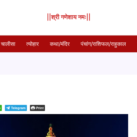
||श्री गणेशाय नमः||
 चालीसा
त्योहार
कथा/मंदिर
पंचांग/राशिफल/राहुकाल
p
Telegram
Print