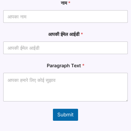
नाम
*
आपकी ईमेल आईडी
*
आ
Paragraph Text
*
प
की
ना
म
ई
मे
ल
Submit