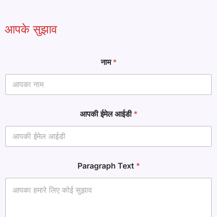
आपके सुझाव
नाम
*
T
आपकी ईमेल आईडी
*
e
x
t
ई
मे
ल
Paragraph Text
*
T
e
x
t