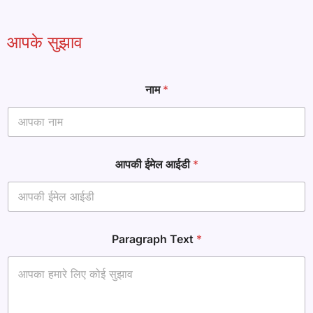
आपके सुझाव
ई
नाम
*
मे
ल
ई
मे
ल
T
आपकी ईमेल आईडी
*
e
x
t
Paragraph Text
*