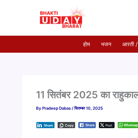
Skip
to
content
होम
भजन
आरती /
11 सितंबर 2025 का राहुका
By
Pradeep Dabas
/
सितम्बर 10, 2025
Post
Whatsa
Share
Share
Copy