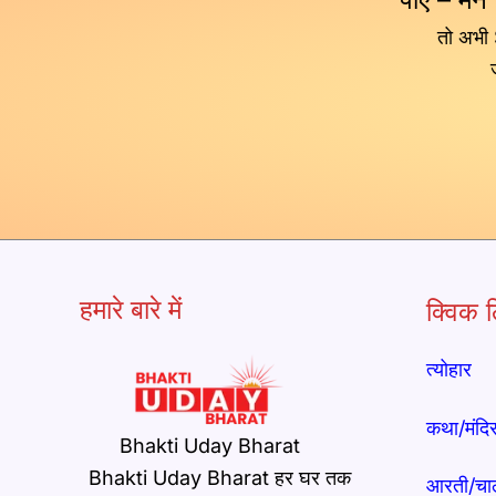
तो अभी
हमारे बारे में
क्विक ल
त्योहार
कथा/मंदि
Bhakti Uday Bharat
Bhakti Uday Bharat हर घर तक
आरती/चा