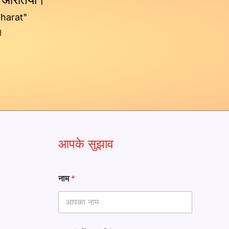
Bharat"
।
आपके सुझाव
नाम
*