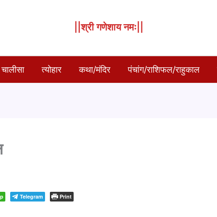
||श्री गणेशाय नमः||
 चालीसा
त्योहार
कथा/मंदिर
पंचांग/राशिफल/राहुकाल
ल
pp
Telegram
Print