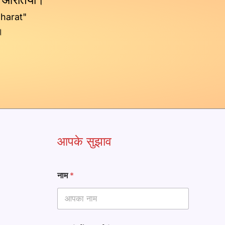
Bharat"
।
आपके सुझाव
नाम
*
ना