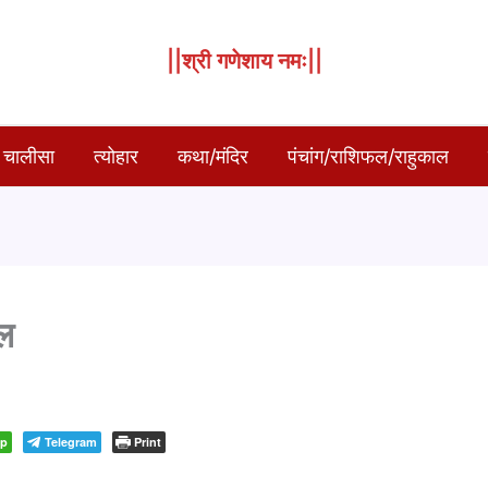
||श्री गणेशाय नमः||
 चालीसा
त्योहार
कथा/मंदिर
पंचांग/राशिफल/राहुकाल
ल
pp
Telegram
Print