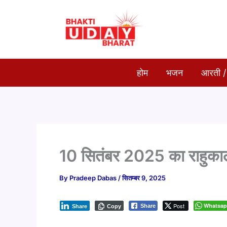
Skip
to
content
होम
भजन
आरती /
10 सितंबर 2025 का राहुका
By
Pradeep Dabas
/
सितम्बर 9, 2025
Post
Whatsa
Share
Share
Copy