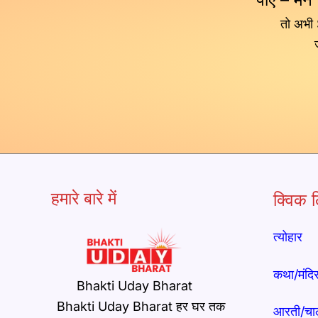
तो अभी
हमारे बारे में
क्विक ल
त्योहार
कथा/मंदि
Bhakti Uday Bharat
Bhakti Uday Bharat हर घर तक
आरती/चा