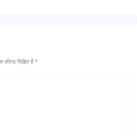
फ़ील्ड चिह्नित हैं
*