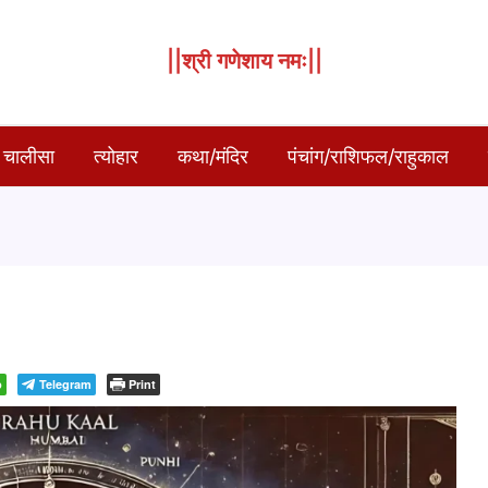
||श्री गणेशाय नमः||
 चालीसा
त्योहार
कथा/मंदिर
पंचांग/राशिफल/राहुकाल
p
Telegram
Print