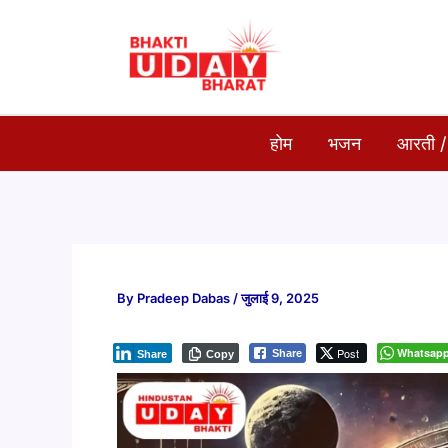
Skip
to
content
होम
भजन
आरती /
By
Pradeep Dabas
/
जुलाई 9, 2025
Post
Whatsap
Share
Share
Copy