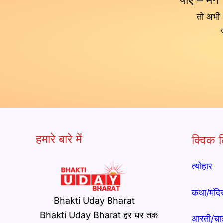
तो अभी
हमारे बारे में
क्विक ल
त्योहार
कथा/मंदि
Bhakti Uday Bharat
Bhakti Uday Bharat हर घर तक
आरती/चा