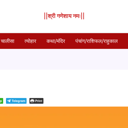
||श्री गणेशाय नमः||
 चालीसा
त्योहार
कथा/मंदिर
पंचांग/राशिफल/राहुकाल
pp
Telegram
Print