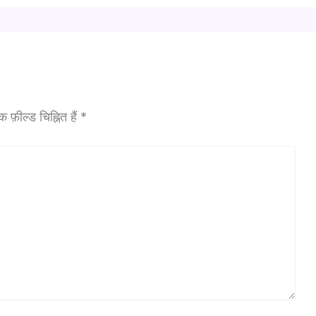
फ़ील्ड चिह्नित हैं
*