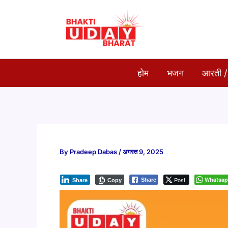
Skip
to
content
होम
भजन
आरती /
By
Pradeep Dabas
/
अगस्त 9, 2025
Post
Whatsa
Share
Share
Copy