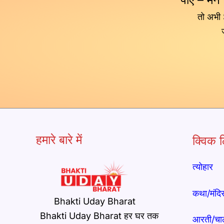
तो अभी
हमारे बारे में
क्विक ल
त्योहार
कथा/मंदि
Bhakti Uday Bharat
Bhakti Uday Bharat हर घर तक
आरती/चा