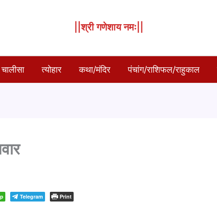
||श्री गणेशाय नमः||
 चालीसा
त्योहार
कथा/मंदिर
पंचांग/राशिफल/राहुकाल
मवार
pp
Telegram
Print