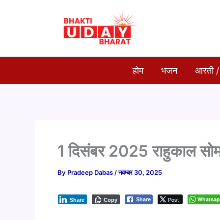
Skip
to
content
होम
भजन
आरती /
1 दिसंबर 2025 राहुकाल सो
By
Pradeep Dabas
/
नवम्बर 30, 2025
Post
Whatsa
Share
Share
Copy