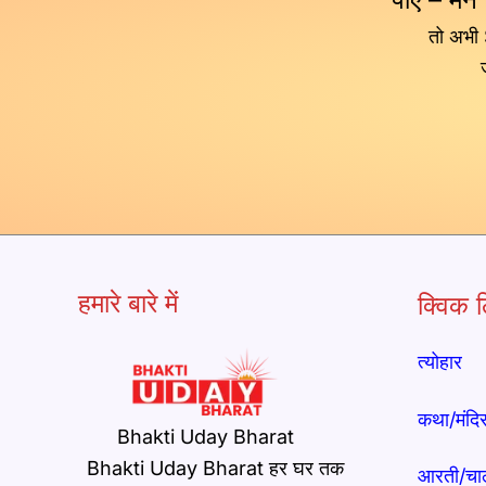
तो अभी
हमारे बारे में
क्विक ल
त्योहार
कथा/मंदि
Bhakti Uday Bharat
Bhakti Uday Bharat हर घर तक
आरती/चा