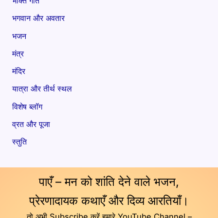
भक्ति गीत
भगवान और अवतार
भजन
मंत्र
मंदिर
यात्रा और तीर्थ स्थल
विशेष ब्लॉग
व्रत और पूजा
स्तुति
पाएँ – मन को शांति देने वाले भजन,
प्रेरणादायक कथाएँ और दिव्य आरतियाँ।
तो अभी Subscribe करें हमारे YouTube Channel –