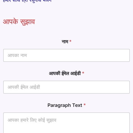
हमारे साथ श्री रघुनाथ भजन
आपके सुझाव
नाम
*
आपकी ईमेल आईडी
*
आ
Paragraph Text
*
ई
डी
ई
मे
ल